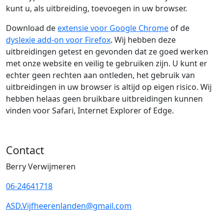
kunt u, als uitbreiding, toevoegen in uw browser.
(Deze link ga
Download de
extensie voor Google Chrome
of de
(Deze link gaat naar een exte
dyslexie add-on voor Firefox
. Wij hebben deze
uitbreidingen getest en gevonden dat ze goed werken
met onze website en veilig te gebruiken zijn. U kunt er
echter geen rechten aan ontleden, het gebruik van
uitbreidingen in uw browser is altijd op eigen risico. Wij
hebben helaas geen bruikbare uitbreidingen kunnen
vinden voor Safari, Internet Explorer of Edge.
Contact
Berry Verwijmeren
06-24641718
ASD.Vijfheerenlanden@gmail.com