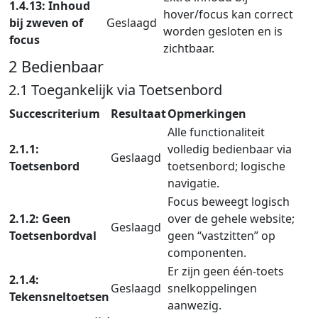
1.4.13: Inhoud
hover/focus kan correct
bij zweven of
Geslaagd
worden gesloten en is
focus
zichtbaar.
2 Bedienbaar
2.1 Toegankelijk via Toetsenbord
Succescriterium
Resultaat
Opmerkingen
Alle functionaliteit
2.1.1:
volledig bedienbaar via
Geslaagd
Toetsenbord
toetsenbord; logische
navigatie.
Focus beweegt logisch
2.1.2: Geen
over de gehele website;
Geslaagd
Toetsenbordval
geen “vastzitten” op
componenten.
Er zijn geen één-toets
2.1.4:
Geslaagd
snelkoppelingen
Tekensneltoetsen
aanwezig.