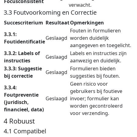
Focusconsistent
verwacht.
3.3 Foutvoorkoming en Correctie
Succescriterium
Resultaat
Opmerkingen
Fouten in formulieren
3.3.1:
Geslaagd
worden duidelijk
Foutidentificatie
aangegeven en toegelicht.
3.3.2: Labels of
Labels en instructies zijn
Geslaagd
instructies
aanwezig en duidelijk.
3.3.3: Suggestie
Formulieren bieden
Geslaagd
bij correctie
suggesties bij fouten.
Geen risico voor
3.3.4:
gebruikers bij foutieve
Foutpreventie
Geslaagd
invoer; formulier kan
(juridisch,
worden gecontroleerd
financieel, data)
voor verzending.
4 Robuust
4.1 Compatibel