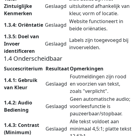
Zintuiglijke
Geslaagd
uitsluitend afhankelijk van
Kenmerken
kleur, vorm of locatie.
Website functioneert in
1.3.4: Oriëntatie
Geslaagd
beide oriënaties.
1.3.5: Doel van
Labels zijn toegevoegd bij
Invoer
Geslaagd
invoervelden.
identificeren
1.4 Onderscheidbaar
Succescriterium
Resultaat
Opmerkingen
Foutmeldingen zijn rood
1.4.1: Gebruik
Geslaagd
en voorzien van tekst,
van Kleur
zoals "verplicht".
Geen automatische audio;
1.4.2: Audio
Geslaagd
voorleesfunctie is
Bediening
pauzeerbaar/stopbaar.
Alle tekst voldoet aan
1.4.3: Contrast
Geslaagd
minimaal 4,5:1; platte tekst
(Minimum)
12,63:1.