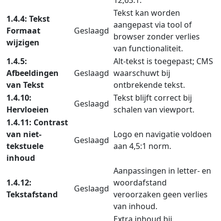
Tekst kan worden
1.4.4: Tekst
aangepast via tool of
Formaat
Geslaagd
browser zonder verlies
wijzigen
van functionaliteit.
1.4.5:
Alt-tekst is toegepast; CMS
Afbeeldingen
Geslaagd
waarschuwt bij
van Tekst
ontbrekende tekst.
1.4.10:
Tekst blijft correct bij
Geslaagd
Hervloeien
schalen van viewport.
1.4.11: Contrast
van niet-
Logo en navigatie voldoen
Geslaagd
tekstuele
aan 4,5:1 norm.
inhoud
Aanpassingen in letter- en
1.4.12:
woordafstand
Geslaagd
Tekstafstand
veroorzaken geen verlies
van inhoud.
Extra inhoud bij