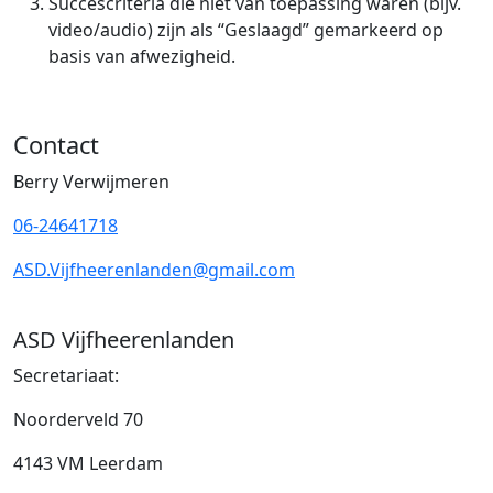
Succescriteria die niet van toepassing waren (bijv.
video/audio) zijn als “Geslaagd” gemarkeerd op
basis van afwezigheid.
Contact
Berry Verwijmeren
06-24641718
ASD.Vijfheerenlanden@gmail.com
ASD Vijfheerenlanden
Secretariaat:
Noorderveld 70
4143 VM Leerdam