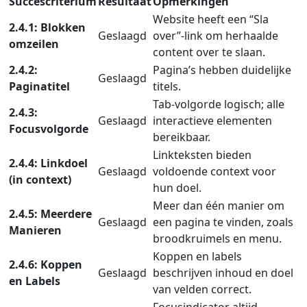
Succescriterium
Resultaat
Opmerkingen
Website heeft een “Sla
2.4.1: Blokken
Geslaagd
over”-link om herhaalde
omzeilen
content over te slaan.
2.4.2:
Pagina’s hebben duidelijke
Geslaagd
Paginatitel
titels.
Tab-volgorde logisch; alle
2.4.3:
Geslaagd
interactieve elementen
Focusvolgorde
bereikbaar.
Linkteksten bieden
2.4.4: Linkdoel
Geslaagd
voldoende context voor
(in context)
hun doel.
Meer dan één manier om
2.4.5: Meerdere
Geslaagd
een pagina te vinden, zoals
Manieren
broodkruimels en menu.
Koppen en labels
2.4.6: Koppen
Geslaagd
beschrijven inhoud en doel
en Labels
van velden correct.
Focusindicator altijd