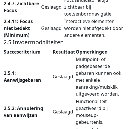
2.4.7: Zichtbare
Geslaagd
zichtbaar bij
Focus
toetsenbordnavigatie.
2.4.11: Focus
Interactieve elementen
niet bedekt
Geslaagd
worden niet afgedekt door
(Minimum)
andere elementen.
2.5 Invoermodaliteiten
Succescriterium
Resultaat
Opmerkingen
Multipoint- of
padgebaseerde
2.5.1:
gebaren kunnen ook
Geslaagd
Aanwijsgebaren
met enkele
aanraking/muisklik
uitgevoerd worden.
Functionaliteit
2.5.2: Annulering
geactiveerd bij
Geslaagd
van aanwijzen
mouseup-
gebeurtenis.