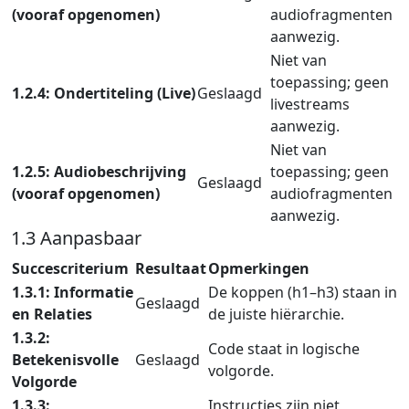
(vooraf opgenomen)
audiofragmenten
aanwezig.
Niet van
toepassing; geen
1.2.4: Ondertiteling (Live)
Geslaagd
livestreams
aanwezig.
Niet van
1.2.5: Audiobeschrijving
toepassing; geen
Geslaagd
(vooraf opgenomen)
audiofragmenten
aanwezig.
1.3 Aanpasbaar
Succescriterium
Resultaat
Opmerkingen
1.3.1: Informatie
De koppen (h1–h3) staan in
Geslaagd
en Relaties
de juiste hiërarchie.
1.3.2:
Code staat in logische
Betekenisvolle
Geslaagd
volgorde.
Volgorde
1.3.3:
Instructies zijn niet